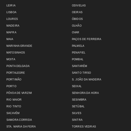
LEIRIA
ODIVELAS
LISBOA
OEIRAS
LOURES
ÓBIDOS
MADEIRA
OLHÃO
MAFRA
OVAR
MAIA
PAÇOS DE FERREIRA
MARINHA GRANDE
PALMELA
MATOSINHOS
PENAFIEL
MOITA
POMBAL
PONTA DELGADA
SANTARÉM
PORTALEGRE
SANTO TIRSO
PORTIMÃO
S. JOÃO DA MADEIRA
PORTO
SEIXAL
PÓVOA DE VARZIM
SENHORA DA HORA
RIO MAIOR
SESIMBRA
RIO TINTO
SETÚBAL
SACAVÉM
SILVES
SAMORA CORREIA
SINTRA
STA. MARIA DA FEIRA
TORRES VEDRAS