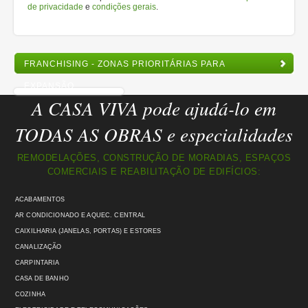
de privacidade
e
condições gerais
.
FRANCHISING - ZONAS PRIORITÁRIAS PARA
EXPANSÃO
A CASA VIVA pode ajudá-lo em
TODAS AS OBRAS e especialidades
REMODELAÇÕES, CONSTRUÇÃO DE MORADIAS, ESPAÇOS
COMERCIAIS E REABILITAÇÃO DE EDIFÍCIOS:
ACABAMENTOS
AR CONDICIONADO E AQUEC. CENTRAL
CAIXILHARIA (JANELAS, PORTAS) E ESTORES
CANALIZAÇÃO
CARPINTARIA
CASA DE BANHO
COZINHA