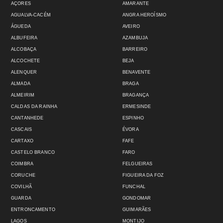
AÇORES
AMARANTE
AGUALVA-CACÉM
ANGRA HEROÍSMO
ÁGUEDA
AVEIRO
ALBUFEIRA
AZAMBUJA
ALCOBAÇA
BARREIRO
ALCOCHETE
BEJA
ALENQUER
BENAVENTE
ALMADA
BRAGA
ALMEIRIM
BRAGANÇA
CALDAS DA RAINHA
ERMESINDE
CANTANHEDE
ESPINHO
CASCAIS
ÉVORA
CARTAXO
FAFE
CASTELO BRANCO
FARO
COIMBRA
FELGUEIRAS
CORUCHE
FIGUEIRA DA FOZ
COVILHÃ
FUNCHAL
GUARDA
GONDOMAR
ENTRONCAMENTO
GUIMARÃES
LAGOS
MONTIJO